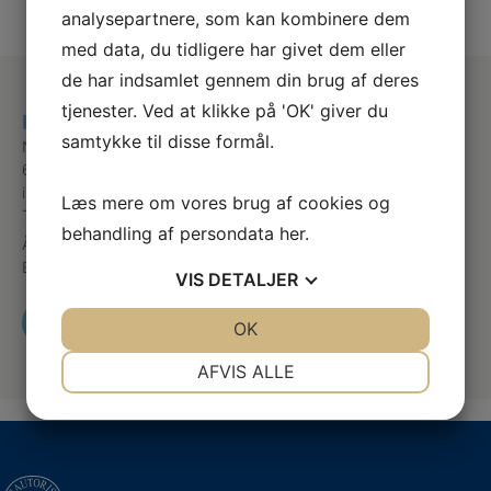
analysepartnere, som kan kombinere dem
med data, du tidligere har givet dem eller
de har indsamlet gennem din brug af deres
tjenester. Ved at klikke på 'OK' giver du
Klinik for fodterapi v/Vivi Andersen
samtykke til disse formål.
Nybrovej 11
6230 Rødekro
info@vivisfodterapi.dk
Læs mere om vores brug af cookies og
Telefon: 91532225
behandling af persondata
her
.
Åbningstider:
Efter aftale: Mandag – torsdag: 8-17 fredag: 8-13
VIS
DETALJER
RING OG BESTIL TID
JA
NEJ
OK
JA
NEJ
NØDVENDIGE
PRÆFERENCER
AFVIS ALLE
JA
NEJ
JA
NEJ
MARKETING
STATISTIK