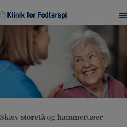
Hop
til
indholdet
Skæv storetå og hammertæer